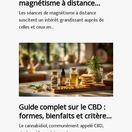
magnétisme à distance
peuvent améliorer votre
Les séances de magnétisme à distance
bien-être
suscitent un intérêt grandissant auprès de
celles et ceux en...
Guide complet sur le CBD :
formes, bienfaits et critères
de choix
Le cannabidiol, communément appelé CBD,