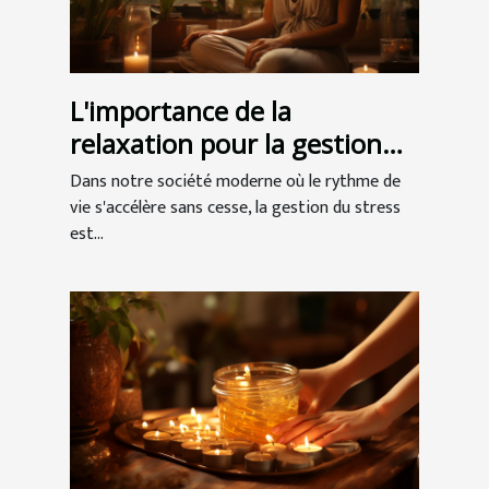
L'importance de la
relaxation pour la gestion
du stress et l'amélioration
Dans notre société moderne où le rythme de
de la qualité de vie
vie s'accélère sans cesse, la gestion du stress
est...