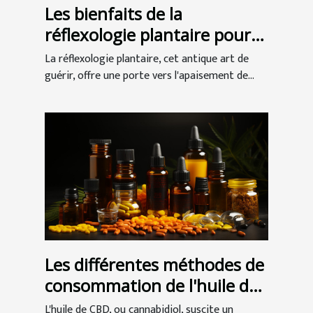
Les bienfaits de la
réflexologie plantaire pour
une détente profonde
La réflexologie plantaire, cet antique art de
guérir, offre une porte vers l'apaisement de...
Les différentes méthodes de
consommation de l'huile de
CBD et leur influence sur la
L'huile de CBD, ou cannabidiol, suscite un