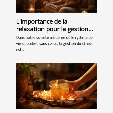
L'importance de la
relaxation pour la gestion
du stress et l'amélioration
Dans notre société moderne où le rythme de
de la qualité de vie
vie s'accélère sans cesse, la gestion du stress
est...