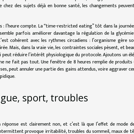
ue chez des sujets déjà en bonne santé, les changements peuven
s : l’heure compte. La “time-restricted eating” tôt dans la journée
 semble parfois améliorer davantage la régulation de la glycémie
 C’est cohérent avec les rythmes circadiens : l’organisme gère s
rée. Mais, dans la vraie vie, les contraintes sociales pèsent, et be
ui peut réduire l’intérêt physiologique du protocole. Ajoutons un é
eûne ne fait pas tout. Une fenêtre de 8 heures remplie de produits 
sses, peut annuler une partie des gains attendus, voire aggraver ce
pidique.
igue, sport, troubles
 réponse est clairement non, et c’est là que l’effet de mode d
ntermittent provoque irritabilité, troubles du sommeil, maux de t