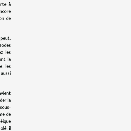
erte à
encore
ion de
 peut,
sodes
z les
ont la
e, les
 aussi
nvient
der la
 sous-
sme de
téique
lé, il