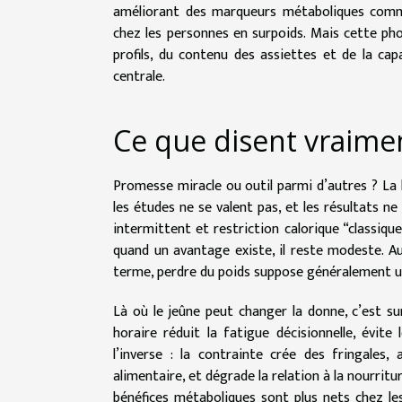
améliorant des marqueurs métaboliques comme l
chez les personnes en surpoids. Mais cette pho
profils, du contenu des assiettes et de la capa
centrale.
Ce que disent vraimen
Promesse miracle ou outil parmi d’autres ? La l
les études ne se valent pas, et les résultats 
intermittent et restriction calorique “classiqu
quand un avantage existe, il reste modeste. Aut
terme, perdre du poids suppose généralement un 
Là où le jeûne peut changer la donne, c’est sur
horaire réduit la fatigue décisionnelle, évite 
l’inverse : la contrainte crée des fringales
alimentaire, et dégrade la relation à la nourrit
bénéfices métaboliques sont plus nets chez le