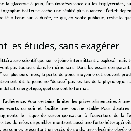
a glycémie à jeun, l’insulinorésistance ou les triglycérides, s
tographie flatteuse cache une réalité plus nuancée : l’effet dépe
cité à tenir sur la durée, ce qui, en santé publique, reste la qu
t les études, sans exagérer
ittérature scientifique sur le jeûne intermittent a explosé, mais 
ne vont pas toujours dans le même sens. Dans les essais comparant
e” sur plusieurs mois, la perte de poids moyenne est souvent proc
rement dit, le jeûne ne “déjoue” pas les lois de la physiologie : 
déficit énergétique, quel que soit le format.
 l’adhérence. Pour certains, limiter les prises alimentaires à une
les écarts du soir et facilite une routine stable. Pour d’autres,
, augmente le risque de surcompensation à l’ouverture de la f
ure. Les données disponibles montrent aussi une forte hétérogénéité
s personnes présentant un excès de poids, une glycémie élevée 