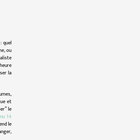
: quel
ne, ou
aliste
’heure
ser la
gumes,
gue et
er” le
nu 14
end le
anger,