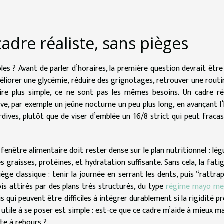
dre réaliste, sans pièges
es ? Avant de parler d’horaires, la première question devrait être 
améliorer une glycémie, réduire des grignotages, retrouver une routi
re plus simple, ce ne sont pas les mêmes besoins. Un cadre ré
, par exemple un jeûne nocturne un peu plus long, en avançant l
rdives, plutôt que de viser d’emblée un 16/8 strict qui peut fracas
 fenêtre alimentaire doit rester dense sur le plan nutritionnel : lé
 graisses, protéines, et hydratation suffisante. Sans cela, la fati
 piège classique : tenir la journée en serrant les dents, puis “rattrap
ois attirés par des plans très structurés, du type
régime mayo me
s qui peuvent être difficiles à intégrer durablement si la rigidité pr
 utile à se poser est simple : est-ce que ce cadre m’aide à mieux m
te à rebours ?