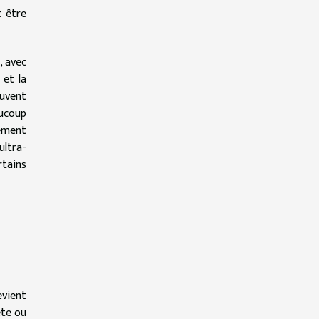
t être
, avec
 et la
ouvent
aucoup
lément
ultra-
rtains
evient
ête ou