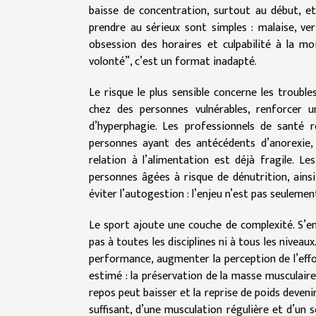
baisse de concentration, surtout au début, et
prendre au sérieux sont simples : malaise, ve
obsession des horaires et culpabilité à la mo
volonté”, c’est un format inadapté.
Le risque le plus sensible concerne les troub
chez des personnes vulnérables, renforcer u
d’hyperphagie. Les professionnels de santé 
personnes ayant des antécédents d’anorexie, 
relation à l’alimentation est déjà fragile. L
personnes âgées à risque de dénutrition, ains
éviter l’autogestion : l’enjeu n’est pas seulemen
Le sport ajoute une couche de complexité. S’en
pas à toutes les disciplines ni à tous les niveau
performance, augmenter la perception de l’effo
estimé : la préservation de la masse musculaire
repos peut baisser et la reprise de poids deveni
suffisant, d’une musculation régulière et d’un s