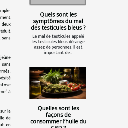
imple,
Quels sont les
lement
symptômes du mal
r deux
des testicules bleus ?
éduit
Le mal de testicules appelé
, sans
les testicules bleus dérange
assez de personnes. Il est
important de...
 jeûne
s sans
ormés,
bésité
éatose
rne” à
Quelles sont les
sur la
façons de
lle de
consommer l’huile du
out en
CBD ?