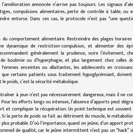
 l’amélioration annoncée n’arrive pas toujours. Les signaux d’al
rtiges, compulsions alimentaires, perte de contrôle à table, ou 
indre entorse. Dans ces cas, le protocole n’est pas “une quest
les du comportement alimentaire. Restreindre des plages horaires
ne dynamique de restriction-compulsion, et alimenter des épi
recommandent généralement la prudence, voire l’évitement, che
de boulimie ou d’hyperphagie, et plus largement chez celles d
es femmes enceintes ou allaitantes, les adolescents en croissanc
i que certains patients sous traitement hypoglycémiant, doivent
t le poids, c’est la sécurité métabolique.
traîner à jeun n’est pas nécessairement dangereux, mais il ne co
x. Pour les efforts longs ou intenses, l’absence d’apports peut dégra
rt et compliquer la récupération. Un point technique est souvent
. Si la perte de poids se fait au détriment du muscle, le métaboli
r plus probable. D’où l’importance, quand on jeûne, d’un apport pro
ommeil de qualité, car le jeûne intermittent n’est pas un “hack” iso