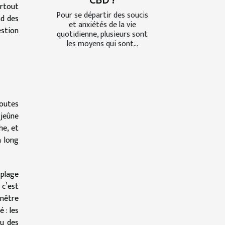
urtout
Pour se départir des soucis
nd des
et anxiétés de la vie
estion
quotidienne, plusieurs sont
les moyens qui sont...
toutes
 jeûne
he, et
à long
 plage
 c’est
enêtre
 : les
ou des