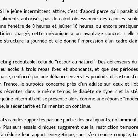
i le jeûne intermittent attire, c’est d’abord parce qu’il paraît s
’aliments autorisés, pas de calcul obsessionnel des calories, seu
une fenêtre de 8 heures et jeûner 16 heures, ou encore pratique
tidien chargé, cette mécanique a un avantage concret : elle r
 structure la journée et elle donne l’impression d’un cadre clair
ting redoutable, celui du “retour au naturel”. Des défenseurs du
 eu accès à trois repas fixes et abondants, et que des période
inaire, renforcé par une défiance envers les produits ultra-transf
n France, le surpoids concerne près d’un adulte sur deux et l’o
es récentes; dans le même temps, le diabète de type 2 et la st
Le jeûne intermittent se présente alors comme une réponse “mode
e, la sédentarité et l’alimentation continue.
tats rapides rapportés par une partie des pratiquants, notamment 
. Plusieurs essais cliniques suggèrent que la restriction tempore
 à réduire leur apport énergétique, sans s’en rendre compte, t