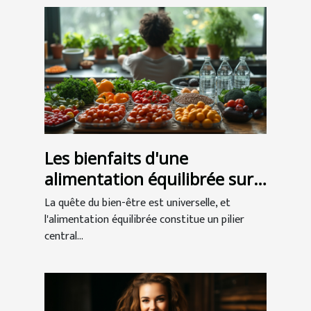
Les bienfaits d'une
alimentation équilibrée sur
l'équilibre mental et la
La quête du bien-être est universelle, et
pratique de la sophrologie
l'alimentation équilibrée constitue un pilier
central...