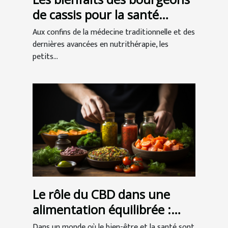
de cassis pour la santé
musculaire et articulaire
Aux confins de la médecine traditionnelle et des
dernières avancées en nutrithérapie, les
petits...
Le rôle du CBD dans une
alimentation équilibrée :
quels bénéfices ?
Dans un monde où le bien-être et la santé sont