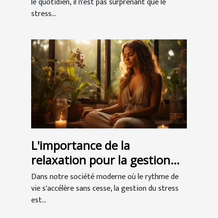
quotidien
le quotidien, il n'est pas surprenant que le
stress...
L'importance de la
relaxation pour la gestion
du stress et l'amélioration
Dans notre société moderne où le rythme de
de la qualité de vie
vie s'accélère sans cesse, la gestion du stress
est...