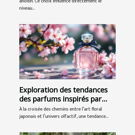
anodin. Ce choix influence directement le
niveau...
Exploration des tendances
des parfums inspirés par
l'art floral japonais
À la croisée des chemins entre l’art floral
japonais et l’univers olfactif, une tendance...