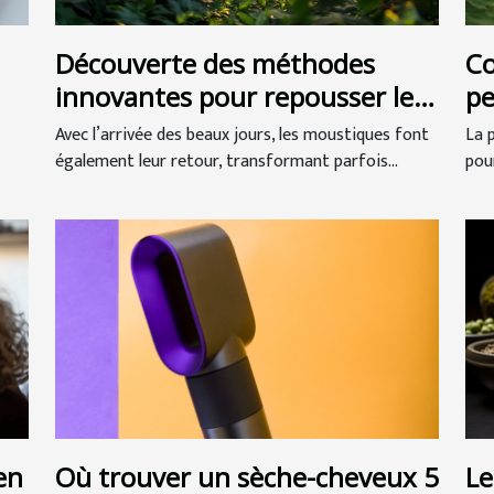
Découverte des méthodes
Co
innovantes pour repousser les
pe
moustiques
pr
Avec l’arrivée des beaux jours, les moustiques font
La 
également leur retour, transformant parfois...
pour
en
Où trouver un sèche-cheveux 5
Le