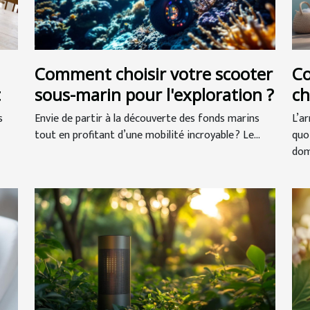
Comment choisir votre scooter
C
t
sous-marin pour l'exploration ?
ch
de
s
Envie de partir à la découverte des fonds marins
L’a
tout en profitant d’une mobilité incroyable ? Le...
quo
dom