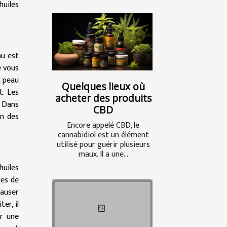
huiles
au est
e vous
a peau
Quelques lieux où
t. Les
acheter des produits
. Dans
CBD
on des
Encore appelé CBD, le
cannabidiol est un élément
utilisé pour guérir plusieurs
maux. Il a une...
huiles
ies de
causer
er, il
ir une