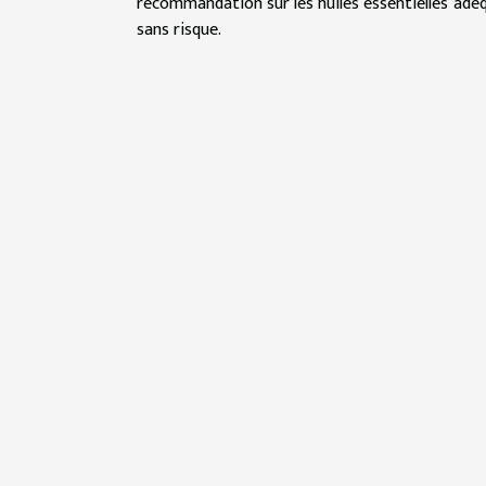
recommandation sur les huiles essentielles adéq
sans risque.