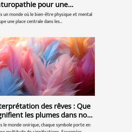
turopathie pour une
illeure santé globale
s un monde où le bien-être physique et mental
pe une place centrale dans les...
terprétation des rêves : Que
gnifient les plumes dans nos
nges ?
s le monde onirique, chaque symbole porte en