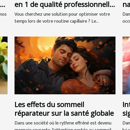
de
en 1 de qualité professionnelle
na
?
me
 nos
Vous cherchez une solution pour optimiser votre
Dan
.
temps lors de votre routine capillaire ? Le...
occu
Les effets du sommeil
In
réparateur sur la santé globale
si
so
Dans une société où le rythme effréné est devenu
Dan