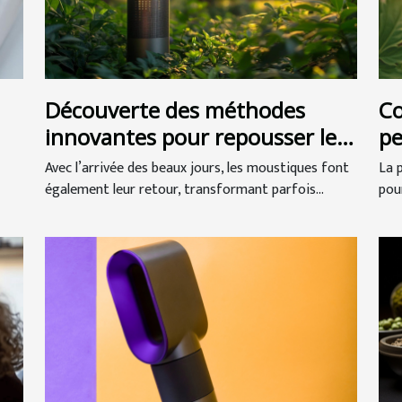
Découverte des méthodes
Co
innovantes pour repousser les
pe
moustiques
pr
Avec l’arrivée des beaux jours, les moustiques font
La 
également leur retour, transformant parfois...
pour