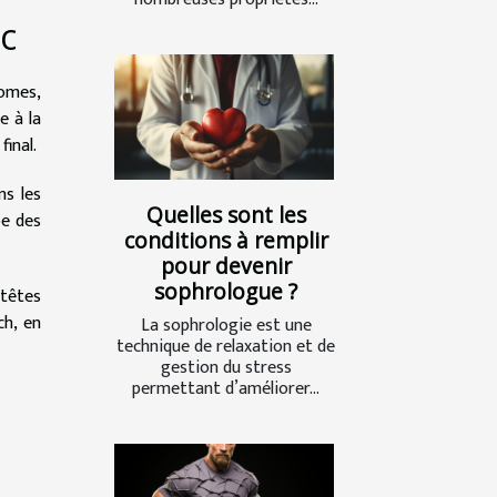
c
omes,
e à la
final.
ns les
Quelles sont les
pe des
conditions à remplir
pour devenir
sophrologue ?
 têtes
ch, en
La sophrologie est une
technique de relaxation et de
gestion du stress
permettant d’améliorer...