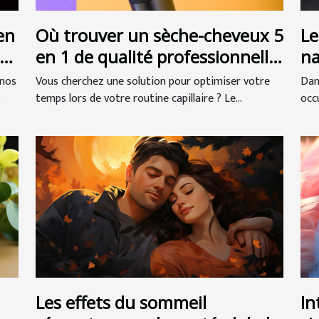
en
Où trouver un sèche-cheveux 5
Le
de
en 1 de qualité professionnelle
na
?
me
 nos
Vous cherchez une solution pour optimiser votre
Dan
.
temps lors de votre routine capillaire ? Le...
occu
Les effets du sommeil
In