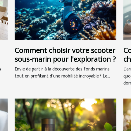
Comment choisir votre scooter
C
t
sous-marin pour l'exploration ?
ch
de
s
Envie de partir à la découverte des fonds marins
L’a
tout en profitant d’une mobilité incroyable ? Le...
quo
dom