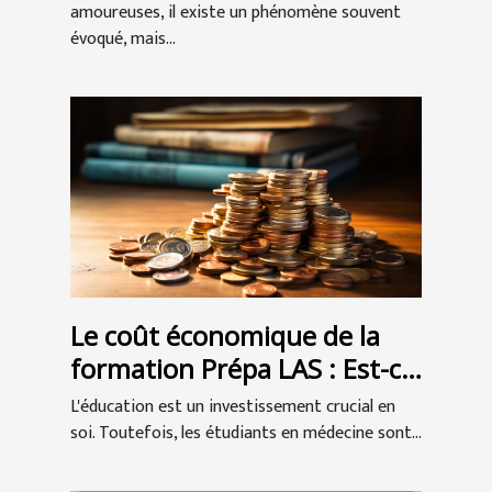
amoureuses
amoureuses, il existe un phénomène souvent
évoqué, mais...
Le coût économique de la
formation Prépa LAS : Est-ce
un bon investissement pour
L'éducation est un investissement crucial en
les étudiants en médecine ?
soi. Toutefois, les étudiants en médecine sont...