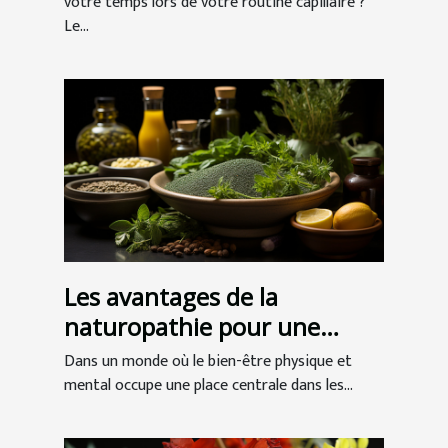
votre temps lors de votre routine capillaire ?
Le...
Les avantages de la
naturopathie pour une
meilleure santé globale
Dans un monde où le bien-être physique et
mental occupe une place centrale dans les...