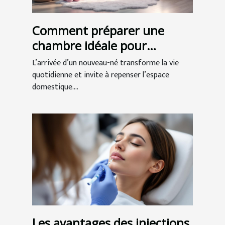
Comment préparer une
chambre idéale pour
l'arrivée de bébé ?
L’arrivée d’un nouveau-né transforme la vie
quotidienne et invite à repenser l’espace
domestique....
Les avantages des injections