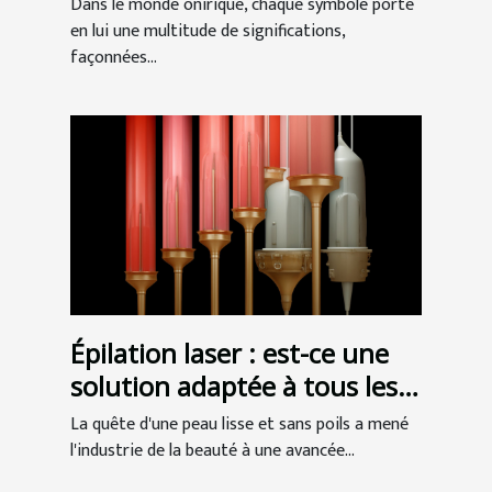
Dans le monde onirique, chaque symbole porte
en lui une multitude de significations,
façonnées...
Épilation laser : est-ce une
solution adaptée à tous les
types de peau ?
La quête d'une peau lisse et sans poils a mené
l'industrie de la beauté à une avancée...