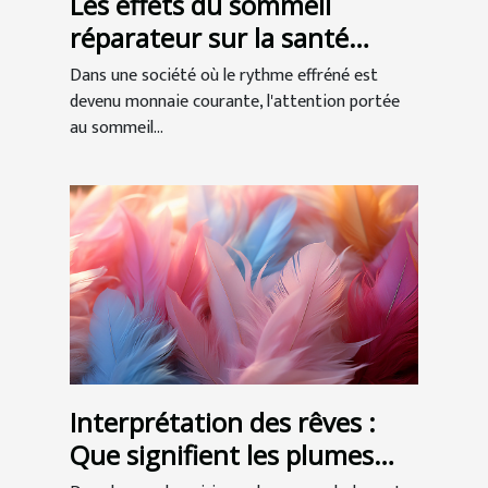
Les effets du sommeil
réparateur sur la santé
globale
Dans une société où le rythme effréné est
devenu monnaie courante, l'attention portée
au sommeil...
Interprétation des rêves :
Que signifient les plumes
dans nos songes ?