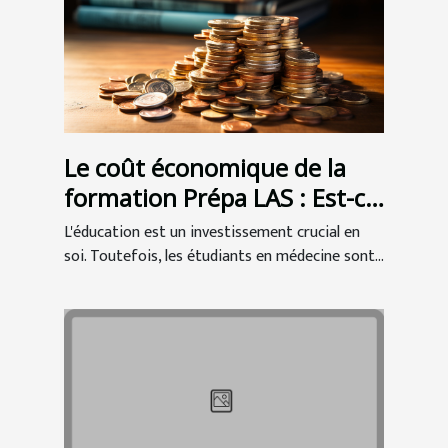
Le coût économique de la
formation Prépa LAS : Est-ce
un bon investissement pour
L'éducation est un investissement crucial en
les étudiants en médecine ?
soi. Toutefois, les étudiants en médecine sont...