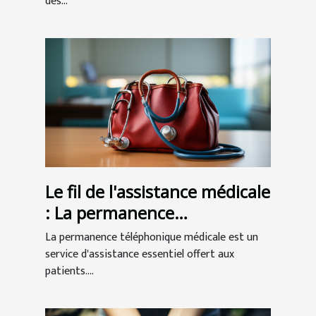
des...
Le fil de l'assistance médicale
: La permanence
téléphonique au service des
La permanence téléphonique médicale est un
patients
service d'assistance essentiel offert aux
patients....