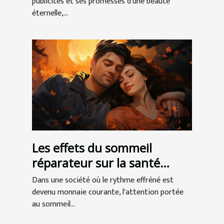
publicités et ses promesses d'une beauté
éternelle,...
Les effets du sommeil
réparateur sur la santé
globale
Dans une société où le rythme effréné est
devenu monnaie courante, l'attention portée
au sommeil...