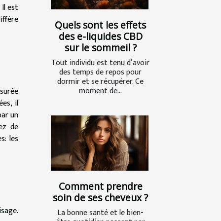
Il est
iffère
Quels sont les effets
des e-liquides CBD
sur le sommeil ?
Tout individu est tenu d’avoir
des temps de repos pour
dormir et se récupérer. Ce
moment de...
ssurée
es, il
par un
rez de
s: les
Comment prendre
soin de ses cheveux ?
isage.
La bonne santé et le bien-