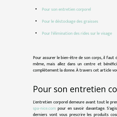
Pour son entretien corporel
Pour le déstockage des graisses
Pour l'élimination des rides sur le visage
Pour assurer le bien-être de son corps, il faut 
même, mais allez dans un centre et bénéfic
complètement la donne. À travers cet article vou
Pour son entretien co
L'entretien corporel demeure avant tout le pre
spa-nice.com
pour en savoir davantage. S'agis
derniers vont vous prescrire les produits co