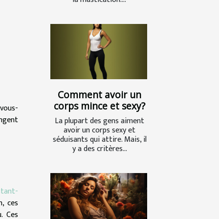
Comment avoir un
corps mince et sexy?
 vous-
ngent
La plupart des gens aiment
avoir un corps sexy et
séduisants qui attire. Mais, il
y a des critères...
stant-
n, ces
u. Ces