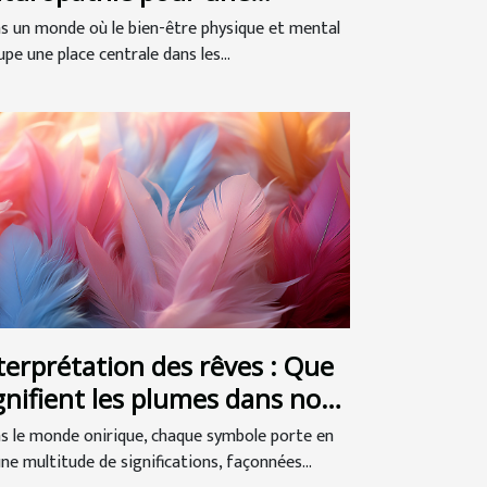
illeure santé globale
s un monde où le bien-être physique et mental
pe une place centrale dans les...
terprétation des rêves : Que
gnifient les plumes dans nos
nges ?
s le monde onirique, chaque symbole porte en
une multitude de significations, façonnées...