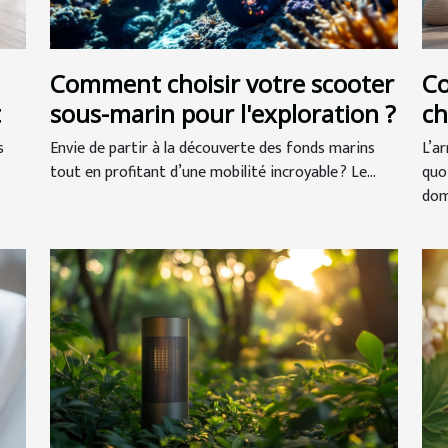
Comment choisir votre scooter
C
t
sous-marin pour l'exploration ?
ch
de
s
Envie de partir à la découverte des fonds marins
L’a
tout en profitant d’une mobilité incroyable ? Le...
quo
dom