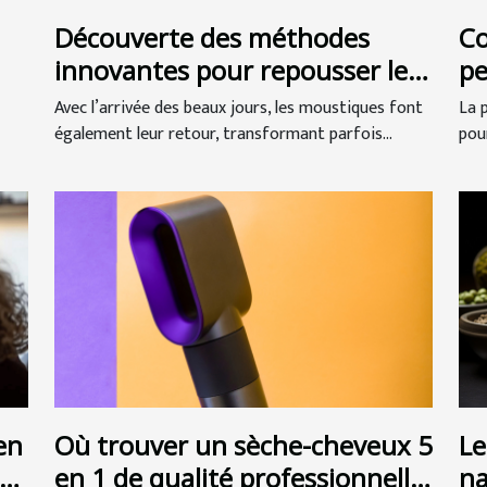
Découverte des méthodes
Co
innovantes pour repousser les
pe
moustiques
pr
Avec l’arrivée des beaux jours, les moustiques font
La 
également leur retour, transformant parfois...
pour
en
Où trouver un sèche-cheveux 5
Le
de
en 1 de qualité professionnelle
na