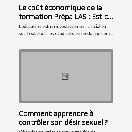
Le coût économique de la
formation Prépa LAS : Est-ce
un bon investissement pour
L'éducation est un investissement crucial en
les étudiants en médecine ?
soi. Toutefois, les étudiants en médecine sont...
Comment apprendre à
contrôler son désir sexuel ?