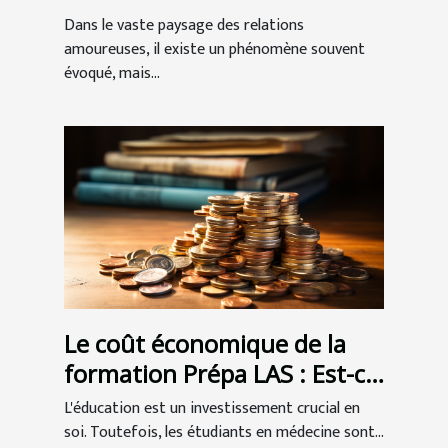
dans les relations
Dans le vaste paysage des relations
amoureuses
amoureuses, il existe un phénomène souvent
évoqué, mais...
Le coût économique de la
formation Prépa LAS : Est-ce
un bon investissement pour
L'éducation est un investissement crucial en
les étudiants en médecine ?
soi. Toutefois, les étudiants en médecine sont...