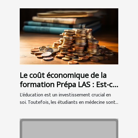
Le coût économique de la
formation Prépa LAS : Est-ce
un bon investissement pour
L'éducation est un investissement crucial en
les étudiants en médecine ?
soi. Toutefois, les étudiants en médecine sont...