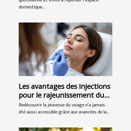
quotidienne et invite à repenser l’espace
domestique....
Les avantages des injections
pour le rajeunissement du
visage
Redécouvrir la jeunesse du visage n’a jamais
été aussi accessible grâce aux avancées de la...