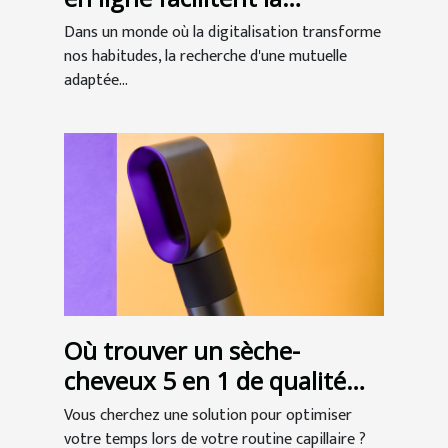
recherche de mutuelles
Dans un monde où la digitalisation transforme
seniors
nos habitudes, la recherche d'une mutuelle
adaptée...
Où trouver un sèche-
cheveux 5 en 1 de qualité
professionnelle ?
Vous cherchez une solution pour optimiser
votre temps lors de votre routine capillaire ?