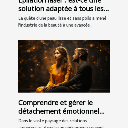
solution adaptée à tous les
types de peau ?
La quête d'une peau lisse et sans poils a mené
l'industrie de la beauté à une avancée...
Comprendre et gérer le
détachement émotionnel
dans les relations
Dans le vaste paysage des relations
amoureuses, il existe un phénomène souvent