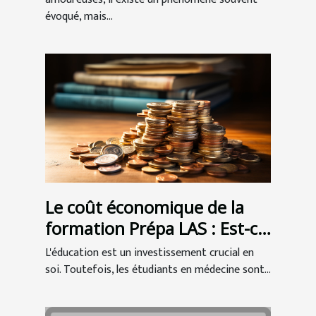
amoureuses
évoqué, mais...
Le coût économique de la
formation Prépa LAS : Est-ce
un bon investissement pour
L'éducation est un investissement crucial en
les étudiants en médecine ?
soi. Toutefois, les étudiants en médecine sont...