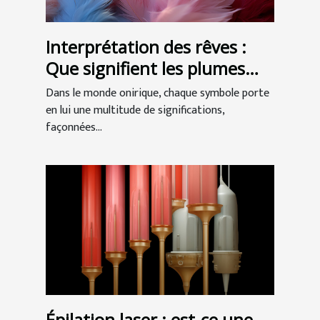
Interprétation des rêves :
Que signifient les plumes
dans nos songes ?
Dans le monde onirique, chaque symbole porte
en lui une multitude de significations,
façonnées...
Épilation laser : est-ce une