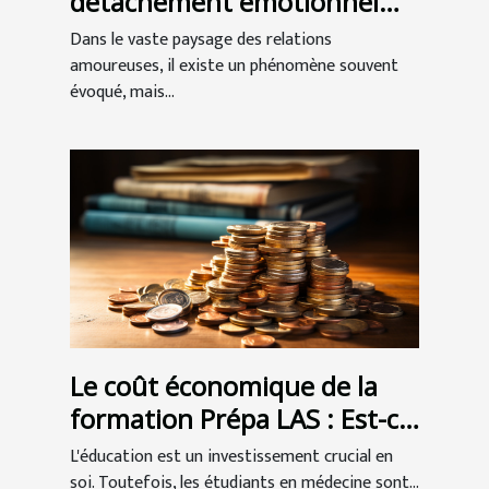
détachement émotionnel
dans les relations
Dans le vaste paysage des relations
amoureuses
amoureuses, il existe un phénomène souvent
évoqué, mais...
Le coût économique de la
formation Prépa LAS : Est-ce
un bon investissement pour
L'éducation est un investissement crucial en
les étudiants en médecine ?
soi. Toutefois, les étudiants en médecine sont...