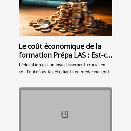
Le coût économique de la
formation Prépa LAS : Est-ce
un bon investissement pour
L'éducation est un investissement crucial en
les étudiants en médecine ?
soi. Toutefois, les étudiants en médecine sont...