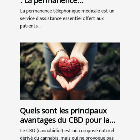
: La permanence
téléphonique au service des
La permanence téléphonique médicale est un
patients
service d'assistance essentiel offert aux
patients....
Quels sont les principaux
avantages du CBD pour la
santé ?
Le CBD (cannabidiol) est un composé naturel
dérivé du cannabis, mais qui ne provoque pas