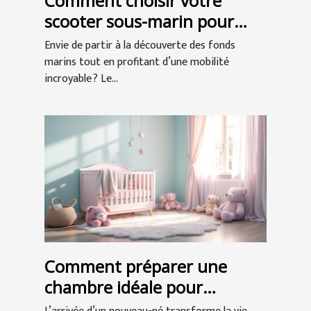
Comment choisir votre
scooter sous-marin pour
l'exploration ?
Envie de partir à la découverte des fonds
marins tout en profitant d’une mobilité
incroyable ? Le...
Comment préparer une
chambre idéale pour
l'arrivée de bébé ?