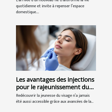
L’arrivée d’un nouveau-né transforme la vie
quotidienne et invite à repenser l’espace
domestique....
Les avantages des injections
pour le rajeunissement du
visage
Redécouvrir la jeunesse du visage n’a jamais
été aussi accessible grâce aux avancées de la...