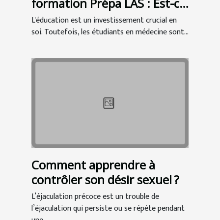
formation Prépa LAS : Est-ce
un bon investissement pour
L'éducation est un investissement crucial en
les étudiants en médecine ?
soi. Toutefois, les étudiants en médecine sont...
Comment apprendre à
contrôler son désir sexuel ?
L’éjaculation précoce est un trouble de
l’éjaculation qui persiste ou se répète pendant