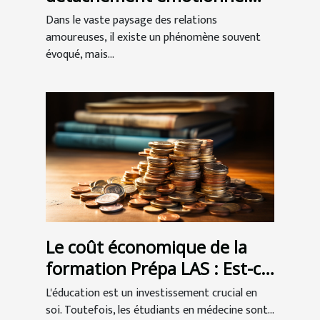
dans les relations
Dans le vaste paysage des relations
amoureuses
amoureuses, il existe un phénomène souvent
évoqué, mais...
Le coût économique de la
formation Prépa LAS : Est-ce
un bon investissement pour
L'éducation est un investissement crucial en
les étudiants en médecine ?
soi. Toutefois, les étudiants en médecine sont...