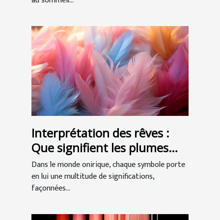
au sommeil...
Interprétation des rêves :
Que signifient les plumes
dans nos songes ?
Dans le monde onirique, chaque symbole porte
en lui une multitude de significations,
façonnées...