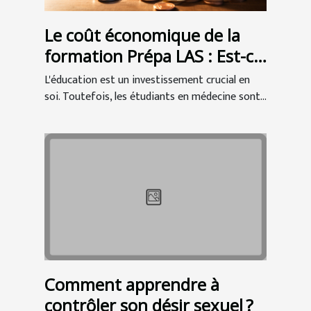
Le coût économique de la
formation Prépa LAS : Est-ce
un bon investissement pour
L'éducation est un investissement crucial en
les étudiants en médecine ?
soi. Toutefois, les étudiants en médecine sont...
Comment apprendre à
contrôler son désir sexuel ?